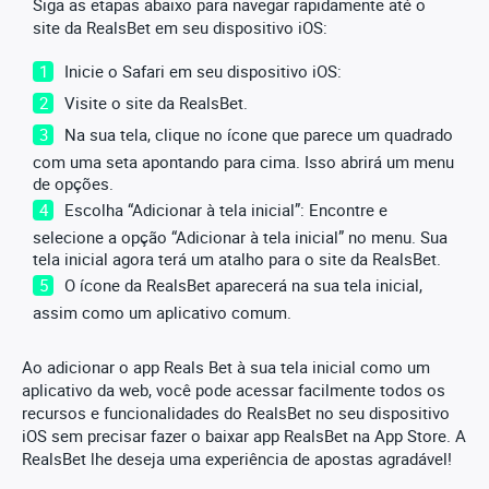
Siga as etapas abaixo para navegar rapidamente até o
site da RealsBet em seu dispositivo iOS:
Inicie o Safari em seu dispositivo iOS:
Visite o site da RealsBet.
Na sua tela, clique no ícone que parece um quadrado
com uma seta apontando para cima. Isso abrirá um menu
de opções.
Escolha “Adicionar à tela inicial”: Encontre e
selecione a opção “Adicionar à tela inicial” no menu. Sua
tela inicial agora terá um atalho para o site da RealsBet.
O ícone da RealsBet aparecerá na sua tela inicial,
assim como um aplicativo comum.
Ao adicionar o app Reals Bet à sua tela inicial como um
aplicativo da web, você pode acessar facilmente todos os
recursos e funcionalidades do RealsBet no seu dispositivo
iOS sem precisar fazer o baixar app RealsBet na App Store. A
RealsBet lhe deseja uma experiência de apostas agradável!