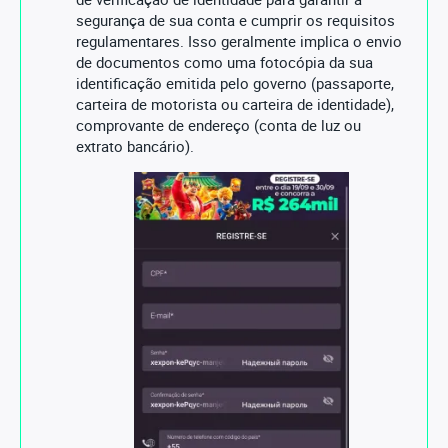
segurança de sua conta e cumprir os requisitos
regulamentares. Isso geralmente implica o envio
de documentos como uma fotocópia da sua
identificação emitida pelo governo (passaporte,
carteira de motorista ou carteira de identidade),
comprovante de endereço (conta de luz ou
extrato bancário).