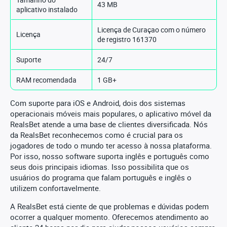
43 MB
aplicativo instalado
Licença de Curaçao com o número
Licença
de registro 161370
Suporte
24/7
RAM recomendada
1 GB+
Com suporte para iOS e Android, dois dos sistemas
operacionais móveis mais populares, o aplicativo móvel da
RealsBet atende a uma base de clientes diversificada. Nós
da RealsBet reconhecemos como é crucial para os
jogadores de todo o mundo ter acesso à nossa plataforma.
Por isso, nosso software suporta inglês e português como
seus dois principais idiomas. Isso possibilita que os
usuários do programa que falam português e inglês o
utilizem confortavelmente.
A RealsBet está ciente de que problemas e dúvidas podem
ocorrer a qualquer momento. Oferecemos atendimento ao