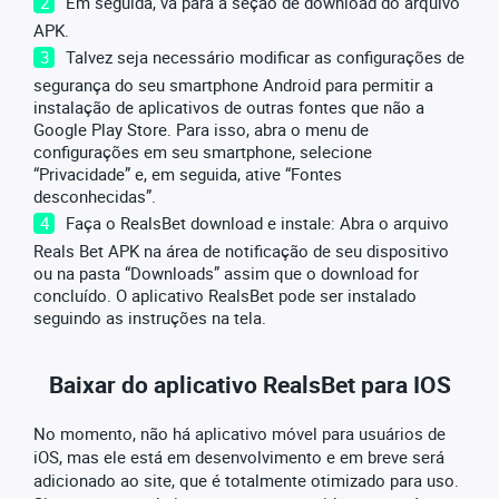
Em seguida, vá para a seção de download do arquivo
APK.
Talvez seja necessário modificar as configurações de
segurança do seu smartphone Android para permitir a
instalação de aplicativos de outras fontes que não a
Google Play Store. Para isso, abra o menu de
configurações em seu smartphone, selecione
“Privacidade” e, em seguida, ative “Fontes
desconhecidas”.
Faça o RealsBet download e instale: Abra o arquivo
Reals Bet APK na área de notificação de seu dispositivo
ou na pasta “Downloads” assim que o download for
concluído. O aplicativo RealsBet pode ser instalado
seguindo as instruções na tela.
Baixar do aplicativo RealsBet para IOS
No momento, não há aplicativo móvel para usuários de
iOS, mas ele está em desenvolvimento e em breve será
adicionado ao site, que é totalmente otimizado para uso.