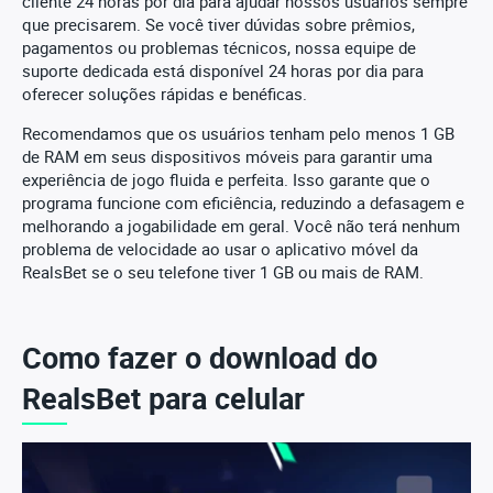
cliente 24 horas por dia para ajudar nossos usuários sempre
que precisarem. Se você tiver dúvidas sobre prêmios,
pagamentos ou problemas técnicos, nossa equipe de
suporte dedicada está disponível 24 horas por dia para
oferecer soluções rápidas e benéficas.
Recomendamos que os usuários tenham pelo menos 1 GB
de RAM em seus dispositivos móveis para garantir uma
experiência de jogo fluida e perfeita. Isso garante que o
programa funcione com eficiência, reduzindo a defasagem e
melhorando a jogabilidade em geral. Você não terá nenhum
problema de velocidade ao usar o aplicativo móvel da
RealsBet se o seu telefone tiver 1 GB ou mais de RAM.
Como fazer o download do
RealsBet para celular