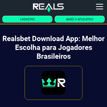
CADASTRO
BAIXE O APLICATIVO
Realsbet Download App: Melhor
Escolha para Jogadores
Brasileiros