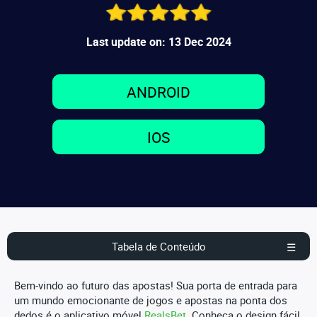
Last update on: 13 Dec 2024
ANDROID
IOS
Tabela de Conteúdo
Bem-vindo ao futuro das apostas! Sua porta de entrada para
um mundo emocionante de jogos e apostas na ponta dos
dedos é o aplicativo móvel
RealsBet
. Conheça o design fácil