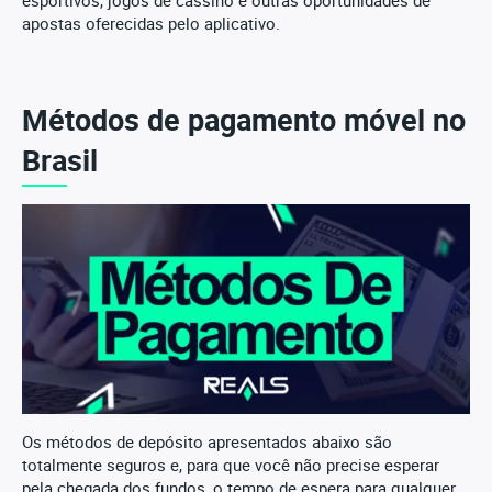
apostas oferecidas pelo aplicativo.
Métodos de pagamento móvel no
Brasil
Os métodos de depósito apresentados abaixo são
totalmente seguros e, para que você não precise esperar
pela chegada dos fundos, o tempo de espera para qualquer