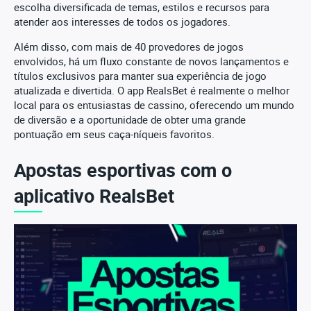
escolha diversificada de temas, estilos e recursos para
atender aos interesses de todos os jogadores.
Além disso, com mais de 40 provedores de jogos
envolvidos, há um fluxo constante de novos lançamentos e
títulos exclusivos para manter sua experiência de jogo
atualizada e divertida. O app RealsBet é realmente o melhor
local para os entusiastas de cassino, oferecendo um mundo
de diversão e a oportunidade de obter uma grande
pontuação em seus caça-níqueis favoritos.
Apostas esportivas com o
aplicativo RealsBet